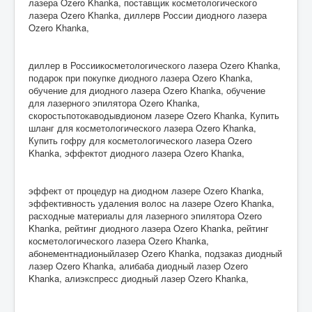
лазера Ozero Khanka, поставщик косметологического
лазера Ozero Khanka, диллерв России диодного лазера
Ozero Khanka,
диллер в Россиикосметологического лазера Ozero Khanka,
подарок при покупке диодного лазера Ozero Khanka,
обучение для диодного лазера Ozero Khanka, обучение
для лазерного эпилятора Ozero Khanka,
скоростьпотокаводывдионом лазере Ozero Khanka, Купить
шланг для косметологического лазера Ozero Khanka,
Купить гофру для косметологического лазера Ozero
Khanka, эффектот диодного лазера Ozero Khanka,
эффект от процедур на диодном лазере Ozero Khanka,
эффективность удаления волос на лазере Ozero Khanka,
расходные материалы для лазерного эпилятора Ozero
Khanka, рейтинг диодного лазера Ozero Khanka, рейтинг
косметологического лазера Ozero Khanka,
абонементнадионыйлазер Ozero Khanka, подзаказ диодный
лазер Ozero Khanka, алибаба диодный лазер Ozero
Khanka, алиэкспресс диодный лазер Ozero Khanka,