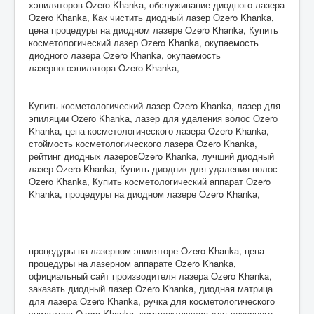
хэпиляторов Ozero Khanka, обслуживание диодного лазера
Ozero Khanka, Как чистить диодный лазер Ozero Khanka,
цена процедуры на диодном лазере Ozero Khanka, Купить
косметологический лазер Ozero Khanka, окупаемость
диодного лазера Ozero Khanka, окупаемость
лазерногоэпилятора Ozero Khanka,
Купить косметологический лазер Ozero Khanka, лазер для
эпиляции Ozero Khanka, лазер для удаления волос Ozero
Khanka, цена косметологического лазера Ozero Khanka,
стоймость косметологического лазера Ozero Khanka,
рейтинг диодных лазеровOzero Khanka, лучший диодный
лазер Ozero Khanka, Купить диодник для удаления волос
Ozero Khanka, Купить косметологический аппарат Ozero
Khanka, процедуры на диодном лазере Ozero Khanka,
процедуры на лазерном эпиляторе Ozero Khanka, цена
процедуры на лазерном аппарате Ozero Khanka,
официальный сайт производителя лазера Ozero Khanka,
заказать диодный лазер Ozero Khanka, диодная матрица
для лазера Ozero Khanka, ручка для косметологического
эпилятора Ozero Khanka, комплектующие для лазерного