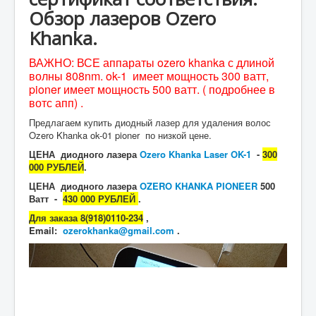
Обзор лазеров Ozero
Khanka.
ВАЖНО: ВСЕ аппараты ozero khanka с длиной
волны 808nm. ok-1 имеет мощность 300 ватт,
pioner имеет мощность 500 ватт. ( подробнее в
вотс апп) .
Предлагаем купить диодный лазер для удаления волос
Ozero Khanka ok-01 pioner по низкой цене.
ЦЕНА диодного лазера
Ozero Khanka Laser OK-1
-
300
000 РУБЛЕЙ
.
ЦЕНА диодного лазера
OZERO KHANKA PIONEER
500
Ватт -
430 000 РУБЛЕЙ
.
Для заказа 8(918)0110-234
,
Email:
ozerokhanka@gmail.com
.