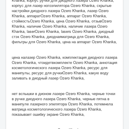
Khanka, корпус ручки для диодного лазера Ozero Khanka,
корпус для лазер ногоэпилятора Ozero Khanka, скрытые
настройки диодного лазера Ozero Khanka, лазер Ozero
Khanka, аппаратOzero Khanka, аппарат Ozero Khanka,
стоймостьOzero Khanka, цена Ozero Khanka, отзывOzero
Khanka, наличие Ozero Khanka, наличие лазера Ozero
Khanka, laserOzero Khanka, lasers Ozero Khanka, диодный
стэк Ozero Khanka, диоднаяматрица для Ozero Khanka,
фильтры для Ozero Khanka, цена на аппарат Ozero Khanka,
цена налазер Ozero Khanka, комплектация диодного лазера
Ozero Khanka, чтоидетвкомплекте Ozero Khanka, аннотация
косметологического лазера Ozero Khanka, ресурс для
манипулы, ресурс для ручкиOzero Khanka, какую воду
заливать в диодный лазер Ozero Khanka,
нет вспышки в дионом лазере Ozero Khanka, черные точки
в ручке диодного лазера Ozero Khanka, черные пятна в
манипуле лазерного эпилятора Ozero Khanka, потемнела
матрица косметологического лазера Ozero Khanka,
показывает ошибку экране Ozero Khanka,