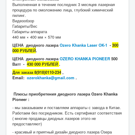
Выполненная в течение последних 3 месяцев лазерная
процедура по омоложению лица, глубокий химический
пилинг.
Видеообзор
Габариты/Вес
Габариты аппарата
440 мм × 400 мм × 570 мм
ЦЕНА диодного лазера
Ozero Khanka Laser OK-1
-
300
000 РУБЛЕЙ
.
ЦЕНА диодного лазера
OZERO KHANKA PIONEER
500
Ватт -
430 000 РУБЛЕЙ
.
Для заказа 8(918)0110-234
,
Email:
ozerokhanka@gmail.com
.
Плюсы приобретения диодного лазера Ozero Khanka
Pioneer :
- мы заказываем и поставляем аппараты с завода в Китае.
Работаем без посредником. Есть сертификат соответствия
( многие продавцы диодных лазеров этого не
предоставляют)
- красивый и приятный дизайн диодного лазера Озера