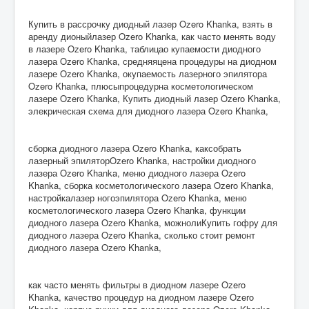
Купить в рассрочку диодный лазер Ozero Khanka, взять в
аренду дионыйлазер Ozero Khanka, как часто менять воду
в лазере Ozero Khanka, таблицао купаемости диодного
лазера Ozero Khanka, средняяцена процедуры на диодном
лазере Ozero Khanka, окупаемость лазерного эпилятора
Ozero Khanka, плюсыпроцедурна косметологическом
лазере Ozero Khanka, Купить диодный лазер Ozero Khanka,
элекрическая схема для диодного лазера Ozero Khanka,
сборка диодного лазера Ozero Khanka, каксобрать
лазерный эпиляторOzero Khanka, настройки диодного
лазера Ozero Khanka, меню диодного лазера Ozero
Khanka, сборка косметологического лазера Ozero Khanka,
настройкалазер ногоэпилятора Ozero Khanka, меню
косметологического лазера Ozero Khanka, функции
диодного лазера Ozero Khanka, можнолиКупить гофру для
диодного лазера Ozero Khanka, сколько стоит ремонт
диодного лазера Ozero Khanka,
как часто менять фильтры в диодном лазере Ozero
Khanka, качество процедур на диодном лазере Ozero