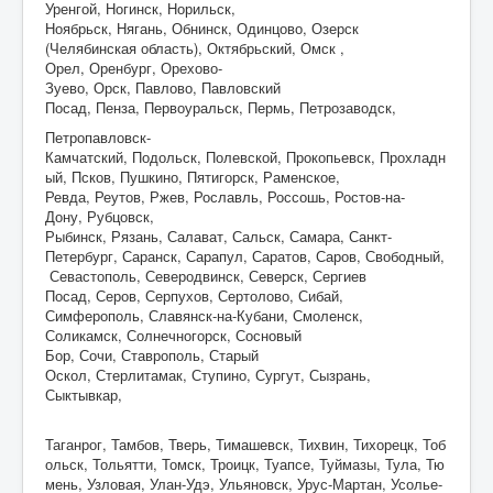
Уренгой, Ногинск, Норильск,
Ноябрьск, Нягань, Обнинск, Одинцово, Озерск
(Челябинская область), Октябрьский, Омск ,
Орел, Оренбург, Орехово-
Зуево, Орск, Павлово, Павловский
Посад, Пенза, Первоуральск, Пермь, Петрозаводск,
Петропавловск-
Камчатский, Подольск, Полевской, Прокопьевск, Прохладн
ый, Псков, Пушкино, Пятигорск, Раменское,
Ревда, Реутов, Ржев, Рославль, Россошь, Ростов-на-
Дону, Рубцовск,
Рыбинск, Рязань, Салават, Сальск, Самара, Санкт-
Петербург, Саранск, Сарапул, Саратов, Саров, Свободный,
Севастополь, Северодвинск, Северск, Сергиев
Посад, Серов, Серпухов, Сертолово, Сибай,
Симферополь, Славянск-на-Кубани, Смоленск,
Соликамск, Солнечногорск, Сосновый
Бор, Сочи, Ставрополь, Старый
Оскол, Стерлитамак, Ступино, Сургут, Сызрань,
Сыктывкар,
Таганрог, Тамбов, Тверь, Тимашевск, Тихвин, Тихорецк, Тоб
ольск, Тольятти, Томск, Троицк, Туапсе, Туймазы, Тула, Тю
мень, Узловая, Улан-Удэ, Ульяновск, Урус-Мартан, Усолье-