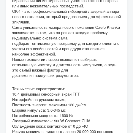
образования пигментированных участков кожного покрова
или иных нежелательных последствий.
OK-1 - это профессиональный гибридный лазерный аппарат
нового поколения, который предназначен для эффективной
эпиляции.
Сама уникальность лазера нового поколения Ozero Khanka
заключается в том, что он решает каждую проблему
индивидуально: система сама
подбирает оптимальную программу для каждого клиента с
учетом его особенностей и процедура становиться
наиболее эффективной.
Новые технологии лазера позволяют выбирать
оптимальную частоту и длительность импульсов, а ведь
это самый важный фактор для
достижения наилучших результатов.
Технические характеристики:
10.4 дюймовый сенсорный экран ТFT
Интерфейс на русском языке;
Плотность энергии: максимум 120 дж/см;
Ширина импульса: 3.0-345 мс
Потребляемая мощность: 1600 Вт
Лазерный излучатель: 500W Coherent США
Охлаждение кожи: контактное от 0 до -4C
Ресурс манипулы диодного лазера 20 000 000 вспышек