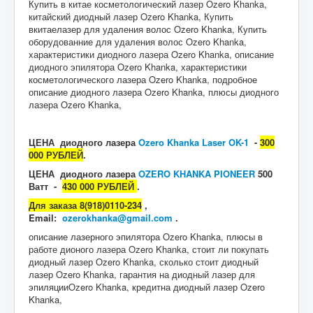
Купить в китае косметологический лазер Ozero Khanka,
китайский диодный лазер Ozero Khanka, Купить
вкитаелазер для удаления волос Ozero Khanka, Купить
оборудованние для удаления волос Ozero Khanka,
характеристики диодного лазера Ozero Khanka, описание
диодного эпилятора Ozero Khanka, характеристики
косметологического лазера Ozero Khanka, подробное
описание диодного лазера Ozero Khanka, плюсы диодного
лазера Ozero Khanka,
ЦЕНА диодного лазера
Ozero Khanka Laser OK-1
-
300
000 РУБЛЕЙ
.
ЦЕНА диодного лазера
OZERO KHANKA PIONEER
500
Ватт -
430 000 РУБЛЕЙ
.
Для заказа 8(918)0110-234
,
Email:
ozerokhanka@gmail.com
.
описание лазерного эпилятора Ozero Khanka, плюсы в
работе дионого лазера Ozero Khanka, стоит ли покупать
диодный лазер Ozero Khanka, сколько стоит диодный
лазер Ozero Khanka, гарантия на диодный лазер для
эпиляцииOzero Khanka, кредитна диодный лазер Ozero
Khanka,