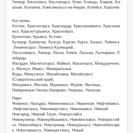
Чепецк, Киселевск, Кисловодск, Клин, Клинцы, Ковров, Ког
алым, Коломна, Комсомольск-на-Амуре, Копейск, Королев
Кострома,
Котлас, Красногорск, Краснодар, Краснокаменск, Краснока
мск, Краснотурьинск, Красноярск,
Кропоткин, Крымск, Кстово,
Кузнецк, Кумертау, Кунгур, Курган, Курск, Кызыл, Лабинск,
Лениногорск, Ленинск-Кузнецкий,
Лесосибирск, Липецк, Лиски, Лобня, Лысьва, Лыткарино, Л
юберцы
Магадан, Магнитогорск, Майкоп, Махачкала, Междуреченс
к, Мелеуз, Миасс, Минеральные
Воды, Минусинск, Михайловка, Михайловск
(Ставропольский край),
Мичуринск, Москва, Мурманск, Муром, Мытищи,
Набережные Челны,Назарово, Назрань, Нальчик,
Наро-
Фоминск, Находка, Невинномысск, Нерюнгри, Нефтекамск,
Нефтеюганск, Нижневартовск, Нижнекамск, Нижний
Новгород, Нижний Тагил, Новоалтайск
Новокузнецк, Новокуйбышевск, Новомосковск, Новороссий
ск, Новосибирск, Новотроицк, Новоуральск, Новочебоксарс
к, Новочеркасск, Новошахтинск, Новый