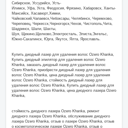
Сибирское, Уссурийск, Усть-
Илимск, Уфа, Ухта, Феодосия, Фрязино, Хабаровск, Ханты-
Мансийск, Хасавюрт,Химки,
Чайковский,Чапаевск,Чебоксары, Челябинск, Черемхово,
Череповец, Черкесск,Черногорск,Чехов, Чистополь,Чита,
Шадринск, Шали, Шахты,
Шуя, Щекино,Щелково,Электросталь, Элиста,Энгельс,
Южно-Сахалинск, Юрга, Якутск, Ялта, Ярославль.
Купить диодный лазер для удаления волос Ozero Khanka,
Купить диодный эпилятор для удаления волос Ozero
Khanka, заказать диодный лазер для удаления волос
Ozero Khanka, приобрести диодный лазер для удаления
волос Ozero Khanka, цена диодный лазер для удаления
волос Ozero Khanka, стоймость диодный лазер для
удаления волос Ozero Khanka, Купить диодный лазер для
удаления волос Ozero Khanka, цена диодного лазера Ozero
Khanka,
стоймость диодного лазера Ozero Khanka, ремонт
диодного лазера Ozero Khanka, обслуживание диодного
лазера Ozero Khanka, отзыв о лазере Ozero Khanka, отзыв
о косметологическом лазере Ozero Khanka, отзыв о