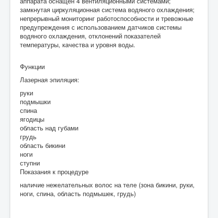
аппарата оснащен 4 вентиляционными системами;
замкнутая циркуляционная система водяного охлаждения;
непрерывный мониторинг работоспособности и тревожные
предупреждения с использованием датчиков системы
водяного охлаждения, отклонений показателей
температуры, качества и уровня воды.
Функции
Лазерная эпиляция:
руки
подмышки
спина
ягодицы
область над губами
грудь
область бикини
ноги
ступни
Показания к процедуре
наличие нежелательных волос на теле (зона бикини, руки,
ноги, спина, область подмышек, грудь)