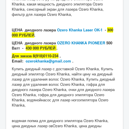
Khanka, какая мощность диодного эпилятора Ozero
Khanka, сенсорный экран для лазера Ozero Khanka,
фильтр для лазера Ozero Khanka,
ЦЕНА диодного лазера
Ozero Khanka Laser OK-1
-
300
000 РУБЛЕЙ
.
ЦЕНА диодного лазера
OZERO KHANKA PIONEER
500
Ватт -
430 000 РУБЛЕЙ
.
Для заказа 8(918)0110-234
,
Email:
ozerokhanka@gmail.com
.
Купить диодный лазер с доставкой Ozero Khanka, Купить
диодный эпилятор Ozero Khanka, найти цену на диодный
лазер для удаления волос Ozero Khanka, Купить диодный
лазер для удаления волос Ozero Khanka, гофра для
диодного лазера Ozero Khanka, очки для диодного лазера
Ozero Khanka, гофра для диодного эпилятора Ozero
Khanka, водянойнасос для лазер ногоэпилятора Ozero
Khanka,
водяная попма для диодного эпилятора Ozero Khanka,
цена диодных лазер овOzero Khanka, цена диодны