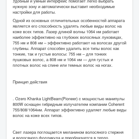
Удобный и умный интерфейс помогает легко выбрать
нужную зону и автоматически выставит необходимые
настройки для работы.
Одной из основных отличительных особенностей аппарата
является его способность удалять любые виды волос на
коже всех типов. Лазер длиной волны 1064 нм работает
наиболее эффективно на глубоких волосяных луковицах,
755 нм и 808 нм – эффективно работают на волосах другой
глубины. Аппарат способен удалить все типы волос как
тонкие, так и густые волосы: 755 нм – для тонких
пушковых волос, а 808 нм и 1064 нм — для густых и
плотных волос на спине или темных волос на ногах.
Принцип действия
. Ozero Khanka LightBeam(Pioneer) c мощностью манипулы
800W оснащен гибридным излучателем компании Coherent
755/808/1064нм. Аппарат эффективно удаляет любые виды
волос на коже всех типов.
Свет лазера поглощается меланином волосяного стержня
и волосяного фолликула и преобразуется в тепло,