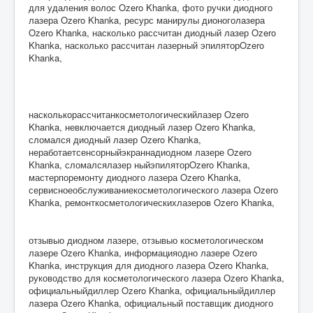
для удаления волос Ozero Khanka, фото ручки диодного
лазера Ozero Khanka, ресурс манирулы дионоголазера
Ozero Khanka, насколько рассчитан диодный лазер Ozero
Khanka, насколько рассчитан лазерный эпиляторOzero
Khanka,
насколькорассчитанкосметологическийлазер Ozero
Khanka, невключается диодный лазер Ozero Khanka,
сломался диодный лазер Ozero Khanka,
неработаетсенсорныйэкраннадиодном лазере Ozero
Khanka, сломалсялазер ныйэпиляторOzero Khanka,
мастерпоремонту диодного лазера Ozero Khanka,
сервисноеобслуживаниекосметологического лазера Ozero
Khanka, ремонткосметологическихлазеров Ozero Khanka,
отзывыо диодном лазере, отзывыо косметологическом
лазере Ozero Khanka, информацияодно лазере Ozero
Khanka, инструкция для диодного лазера Ozero Khanka,
руководство для косметологического лазера Ozero Khanka,
официальныйдиллер Ozero Khanka, официальныйдиллер
лазера Ozero Khanka, официальный поставщик диодного